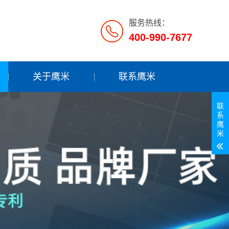
服务热线：
400-990-7677
关于鹰米
联系鹰米
联
系
鹰
米