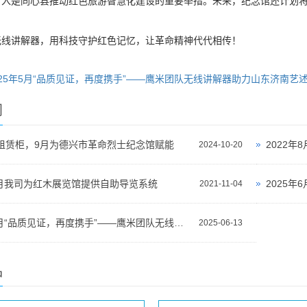
入是同心县推动红色旅游智慧化建设的重要举措。未来，纪念馆还计划将
线讲解器，用科技守护红色记忆，让革命精神代代相传！
025年5月“品质见证，再度携手”——鹰米团队无线讲解器助力山东济南
闻
租赁柜，9月为德兴市革命烈士纪念馆赋能
2024-10-20
年8月我司为红木展览馆提供自助导览系统
2021-11-04
2025年5月“品质见证，再度携手”——鹰米团队无线讲解器助力山东济南艺述事博物集打造智慧导览新体验
2025-06-13
品