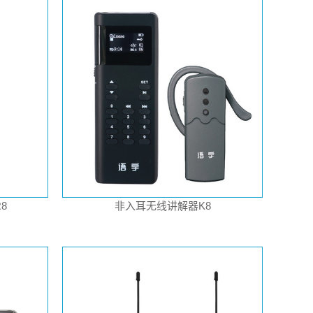
8
非入耳无线讲解器K8