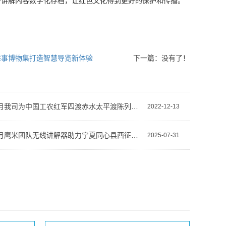
讲解内容数字化存档，让红色文化得到更好的保护和传播。
艺述事博物集打造智慧导览新体验
下一篇：没有了！
2022年8月我司为中国工农红军四渡赤水太平渡陈列馆提供无线讲解器
2022-12-13
2025年6月鹰米团队无线讲解器助力宁夏同心县西征纪念馆提升参观体验
2025-07-31