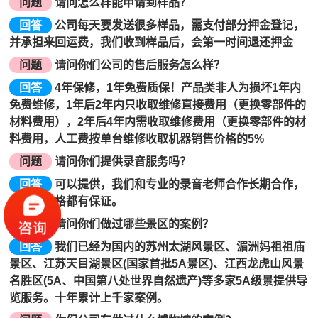
问题
请问怎么样能申请到样品？
回答
公司每天要发送很多样品，需支付部分押金登记，
并承担来回运费，我们收到样品后，会第一时间退还押金
问题
请问你们公司的售后服务怎么样？
回答
4年保修，1年免费质保！产品类非人为损坏1年内
免费维修，1年后2年内只收取维修直接费用（更换零部件的
材料费用），2年后4年内需收取维修费用（更换零部件的材
料费用，人工费按单台维修收取机器销售价格的5%
问题
请问你们提供录音服务吗？
回答
可以提供，我们和专业的录音老师合作长期合作，
音效和价格都有保证。
问题
请问你们做过哪些景区的案例？
回答
我们已经为国内的苏州太湖风景区、湄洲妈祖祖庙
景区、江苏天目湖景区(国家首批5A景区)、江西龙虎山风景
名胜区(5A、中国第八处世界自然遗产)等多家5A级景提供导
览服务。十年累计上千家案例。