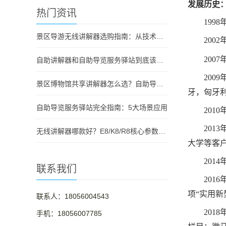
发展历史
热门资讯
1998
景区导游无线讲解器选购指南：从技术原理到采购决策
2002
2007
自助讲解器和自助导览服务驿站到底该选哪个？
2009
景区博物馆共享讲解器怎么选？自助导览服务驿站部署全攻略（2026版）
牙，匈牙
自助导览服务驿站完全指南：5大场景应用
2010
2013
无线讲解器哪款好？E8/K8/R8核心参数对比与选型指南
大学等客
2014年
联系我们
2016
项“实用新
联系人：18056004543
2018
手机：18056007785