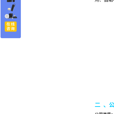
用、
自助
二 、