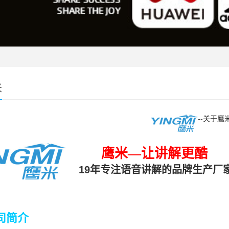
米
--关于鹰
鹰米—让讲解更酷
19年专注语音讲解的品牌生产厂
司简介