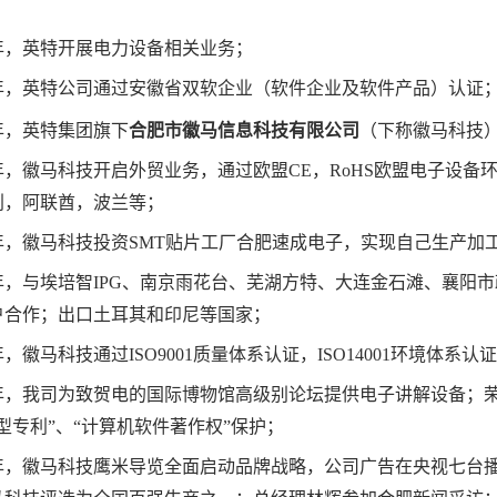
：
年，英特开展电力设备相关业务；
年，英特公司通过安徽省双软企业（软件企业及软件产品）认证
年，英特集团旗下
合肥市徽马信息科技有限公司
（下称徽马科技
年，徽马科技开启外贸业务，通过欧盟CE，RoHS欧盟电子设备
利，阿联酋，波兰等；
年，徽马科技投资SMT贴片工厂合肥速成电子，实现自己生产加
年，与埃培智IPG、南京雨花台、芜湖方特、大连金石滩、襄阳
户合作；出口土耳其和印尼等国家；
，徽马科技通过ISO9001质量体系认证，ISO14001环境体系认证
年，我司为致贺电的国际博物馆高级别论坛提供电子讲解设备；荣获
型专利”、“计算机软件著作权”保护；
年，徽马科技鹰米导览全面启动品牌战略，公司广告在央视七台