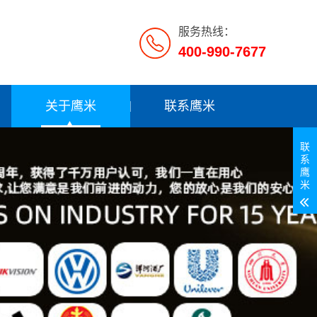
服务热线：
400-990-7677
关于鹰米
联系鹰米
联
系
鹰
米