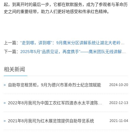
起，到离开时的最后一步，它都在默默服务，成为了参观者与革命历
史之间的重要纽带，助力人们更好地感受和传承红色精神。
上一篇：
“走到哪，讲到哪”：9月鹰米分区讲解系统让湖北大老岭科普馆“声”动起来
下一篇：
2025年5月“品质见证，再度携手”——鹰米团队无线讲解器助力山东济南艺述事博物集打造智慧导览新体验
相关新闻
自助导览租赁柜，9月为德兴市革命烈士纪念馆赋能
2024-10-20
2022年8月我司为中国工农红军四渡赤水太平渡陈列馆提供无线讲解器
2022-12-13
2021年8月我司为红木展览馆提供自助导览系统
2021-11-04