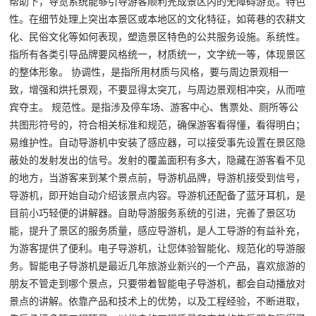
帮助下，导览系统能够引导游客顺利完成景区内的无障碍游览。特色
性。在细节处理上突出本景区或本地区的文化特征，如蒋巷的农耕文
化、民俗文化等如何表现，塑造景区特色的公共服务设施。系统性。
指所有各类引导品牌要风格统一，材质统一，文字统一等，体现景区
的整体形象。 协调性，是指所用材质与风格，要与周边景观相一
致，增强和烘托景观，不要显得太突兀，与周边景观相冲突，从而喧
宾夺主。 规范性。是指涉及停车场、游客中心、售票处、厕所等公
共图形符号的，符合相关标准和规范，确保游客看得懂，看得明白；
易维护性。自动导游机中安装了感应器，可以接受事先设置在景区隐
蔽处的发射发出的信号。发射的覆盖面积有多大，隐藏在游客看不见
的地方，当游客来到某个景点前，导游机品牌，导游机接受到信号，
导游机，即开始自动介绍该景点内容。导游机还配备了蓝牙耳机，是
目前小巧轻便的讲解器。自助导游服务系统的引进，完善了景区功
能，提升了景区的服务质量，感应导游机，是人工导游的有益补充，
为游客提供了便利。电子导游机，让您体验智能化、规范化的导游服
务。智能电子导游机是最近几年旅游业新兴的一个产品，喜欢旅游的
朋友不管走到哪个景点，只要带着智能电子导游机，都会自动播放对
景点的讲解。依靠产品和技术上的优势，以及工程经验，不断进取，