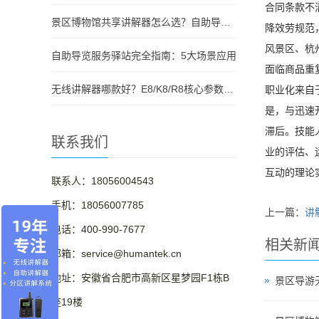
合同条款不
景区博物馆共享讲解器怎么选？自助导览服务驿站部署全攻略（2026版）
降效劳规范
风景区、杭
自助导览服务驿站完全指南：5大场景应用
面临商品重
无线讲解器哪款好？E8/K8/R8核心参数对比与选型指南
职业化来自
是，与迅速
滞后。技能
联系我们
业的评估、
互动的理论
联系人：18056004543
手机：18056007785
上一篇：
讲
电话：400-990-7677
相关新
邮箱：service@humantek.cn
地址：安徽省合肥市高新区星梦园F1栋B
景区导游
座19楼