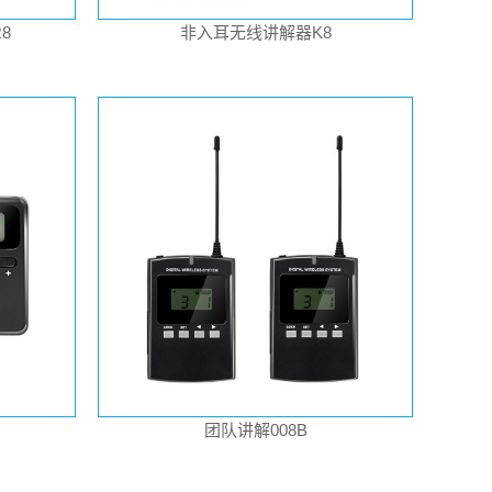
8
非入耳无线讲解器K8
团队讲解008B