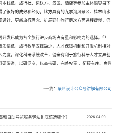
罚本钱低，旅行社、运送方、景区、酒店等参加主体很容易下
得了很好的成效和经历，比方具有的九寨沟风景区、桂林山水
观设计、更新旅行理念、扩展延伸旅行层次方面进程缓慢，仍
钱开发已成为各个旅行进步商场占有量和影响力的选择。但
素质偏低，旅行教学支撑缺少，人才保障机制和开发机制相对
入力度，深化科研系统改革，健全有利于旅行科研人才立异创
科研渠道，以研促商，以商带研，完善权责 、衔接有序、良性
下一篇：
景区设计公众号讲解有限公司
器和自助导览服务驿站到底该选哪个？
2026-04-09