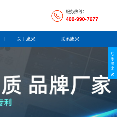
服务热线：
400-990-7677
关于鹰米
联系鹰米
联
系
鹰
米