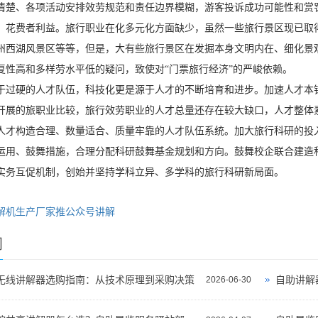
清楚、各项活动安排效劳规范和责任边界模糊，游客投诉成功可能性和赏
，花费者利益。旅行职业在化多元化方面缺少，虽然一些旅行景区现已取
州西湖风景区等等，但是，大有些旅行景区在发掘本身文明内在、细化景
复性高和多样劳水平低的疑问，致使对“门票旅行经济”的严峻依赖。
于过硬的人才队伍，科技化更是源于人才的不断培育和进步。加速人才本
开展的旅职业比较，旅行效劳职业的人才总量还存在较大缺口，人才整体
人才构造合理、数量适合、质量牢靠的人才队伍系统。加大旅行科研的投
运用、鼓舞措施，合理分配科研鼓舞基金规划和方向。鼓舞校企联合建造
实务互促机制，创始并坚持学科立异、多学科的旅行科研新局面。
解机生产厂家推公众号讲解
闻
无线讲解器选购指南：从技术原理到采购决策
自助讲解
2026-06-30