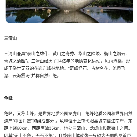
三清山
三清山兼具“泰山之雄伟、黄山之奇秀、华山之险峻、衡山之烟云、
青城之清幽”。三清山经历了14亿年的地质变化运动，风雨沧桑，形
成了举世无双的花岗岩峰林地貌。“奇峰怪石、古树名花、流泉飞
瀑、云海雾涛”并称自然四绝。
龟峰
龟峰，又称圭峰，是世界地质公园龙虎山—龟峰地质公园和世界自然
遗产“中国丹霞”的组成部分 。龟峰位于上饶弋阳县城南信江南岸，东
距上饶60km，西距鹰潭35km，地处三清山、龙虎山和武夷山之间。
因其“无山不龟，无石不龟”，且整座山体就像一只硕大无朋的昂首巨