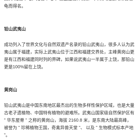
龟而得名。
铅山武夷山
成功列入了世界文化与自然双遗产名录的铅山武夷山，很多人认为武
夷山属于福建，实际上武夷山位于江西和福建交界处，主峰黄岗山更
是有江西和福建同时列的界碑，如果说武夷山一半属于上饶，那铅山
更是100%留在上饶。
黄岗山
铅山武夷山是中国东南地区最杰出的生物多样性保护区域，也是大量
古老孑遗植物、中国特有植物的避难所。武夷山国家级自然保护区有
" 华东屋脊 " 之称的黄岗山，海拔 2160.8 米，是东南大陆最高峰，
被誉为 " 珍稀植物王国，奇禽异兽天堂 "、 以及 " 生物模式标本产地
"。