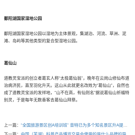
鄱阳湖国家湿地公园
鄱阳湖国家湿地公园以湿地为主体景观，集湖泊、河流、草洲、泥
滩、岛屿等其他类型的复合型湿地公园。
葛仙山
道教灵宝派的创立者葛玄人称“太极葛仙翁”，晚年在云岗山修仙布道
治病济民，直至羽化升天。这山从此就更名改姓为“葛仙山”，自然也
成了道教灵宝派的发祥地，“山不在高，有仙则名”据说葛仙山祈福特
别灵，于是每年无数香客去葛仙山拜祭。
上一篇：
“全国旅游景区创A培训班” 音特已为多个知名景区升A提供导游机
下一篇：
中国（芜湖）科普产品博览交易会使用的是什么品牌的导览机？