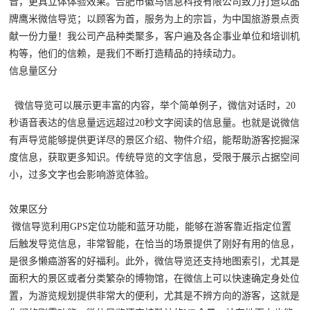
音，更具立体体验效果。
合肥市徽马信息科技有限公司致力打造以品
牌鹰米微信导览；以顾客为首，服务为上的宗旨，为中国旅游景点贡
献一份力量！我公司产品种类聚多，客户遍及各企事业单位和培训机
构等，他们的信赖，是我们不断打造精品的持续动力。
信息量区分
微信导览可以展示更丰富的内容，举个简单例子，微信对话时，20
秒语音表达的信息量远远超过20秒文字阅读的信息量。也就是说微信
有声导览能够提供更详尽的景区介绍、物件介绍，能帮助游客挖掘深
度信息，获取更多知识。传统导览的文字信息，受限于展示占据空间
小，过多文字也会影响游览体验。
效果区分
微信导览利用GPS定位功能和蓝牙功能，能够在游客靠近指定位置
后触发导览信息，非常智能，在恰当的场景提供了刚好有用的信息，
是很多懒癌游客的好福利。此外，微信导览还支持地图索引，尤其是
面积大的景区或者分类繁杂的博物馆，在微信上可以快速确定身处位
置，为游览规划提供非常大的便利，尤其是不辨方向的游客，这就是