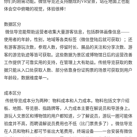
你们的刚需功能。微信导览还支持酷炫的VR全景，站在地面上也能
体会空中俯瞰的视觉，体验很棒！
数据区分
微信导览能帮助运营者收集大量游客信息，包括群体画像信息——
使用者的年龄，性别，地域等各类标签（微信登陆后就可获取）；还
有游客游玩次数，参观人数，停留时长、展品的关注和分享次数、游
客的游览轨迹等皆可获取。这些数据为景区或博物馆日后的运营改善
工作提供了可靠实用的支持，在管理上大有助益。传统导览获取的数
据只能从入口处获取人数、部分依靠身份证购票的场景可获取到用户
年龄段，数据维度单一。
成本区分
传统导览成本分为两种：物料成本和人力成本。物料包括文字介绍
板、地图、导览册、指路牌等，人力成本主要在解说员和导游身上。
游玩人文景区和博物馆的用户都知道，少了解说员，游玩一圈可能体
验度并不高，而聘请解说员费用也不低（比门票贵多了）。微信导览
在人员和物料上都可节省出大笔费用，终端设备——一台安装有微信