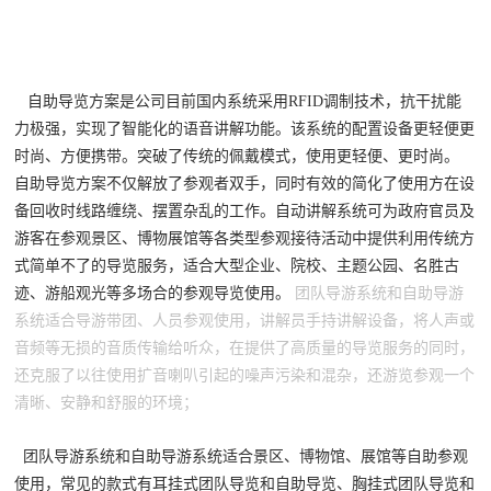
自助导览方案是公司目前国内系统采用RFID调制技术，抗干扰能
力极强，实现了智能化的语音讲解功能。该系统的配置设备更轻便更
时尚、方便携带。突破了传统的佩戴模式，使用更轻便、更时尚。
自助导览方案不仅解放了参观者双手，同时有效的简化了使用方在设
备回收时线路缠绕、摆置杂乱的工作。自动讲解系统可为政府官员及
游客在参观景区、博物展馆等各类型参观接待活动中提供利用传统方
式简单不了的导览服务，适合大型企业、院校、主题公园、名胜古
迹、游船观光等多场合的参观导览使用。
团队导游系统和自助导游
系统适合导游带团、人员参观使用，讲解员手持讲解设备，将人声或
音频等无损的音质传输给听众，在提供了高质量的导览服务的同时，
还克服了以往使用扩音喇叭引起的噪声污染和混杂，还游览参观一个
清晰、安静和舒服的环境；
团队导游系统和自助导游系统适合景区、博物馆、展馆等自助参观
使用，常见的款式有耳挂式团队导览和自助导览、胸挂式团队导览和