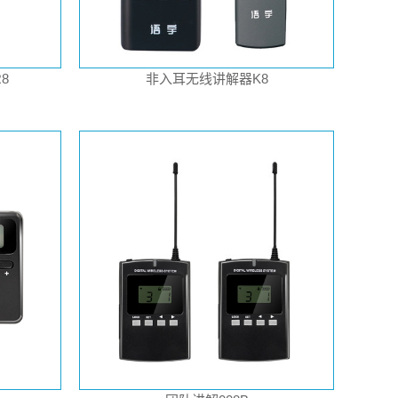
8
非入耳无线讲解器K8