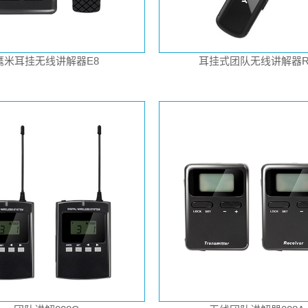
鹰米耳挂无线讲解器E8
耳挂式团队无线讲解器R