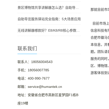
景区博物馆共享讲解器怎么选？自助导览服务驿站部署全攻略（2026版）
那就目前市
自助导览服务驿站完全指南：5大场景应用
目前市场上
无线讲解器哪款好？E8/K8/R8核心参数对比与选型指南
信息科技有
合肥市徽马
本信息，并
联系我们
题。
团队语
服务的同时
联系人：18056004543
区、博物馆
手机：18056007785
游客体验到
电话：400-990-7677
邮箱：service@humantek.cn
地址：安徽省合肥市高新区星梦园F1栋B
座19楼