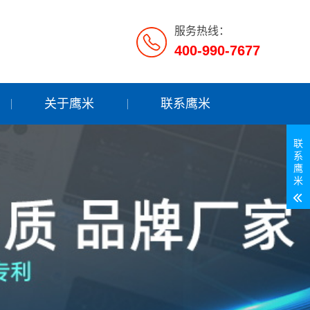
服务热线：
400-990-7677
关于鹰米
联系鹰米
联
系
鹰
米