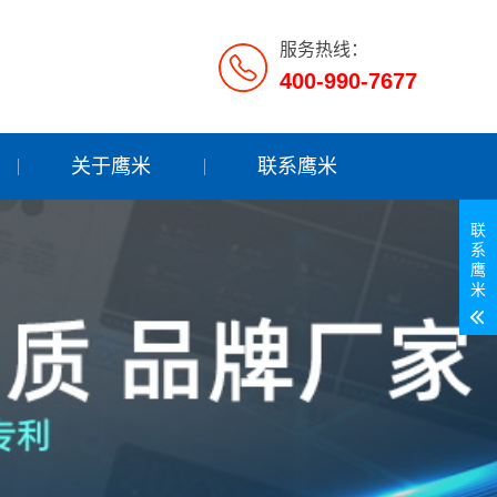
服务热线：
400-990-7677
关于鹰米
联系鹰米
联
系
鹰
米