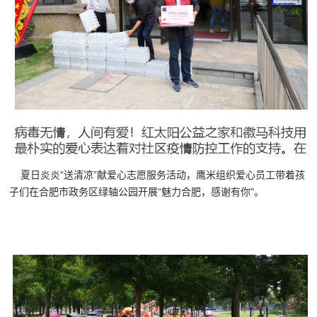
夏日炎炎“送清凉”献爱心志愿服务活动，鹰米组织爱心员工带着孩
子们在合肥市政务区绿轴公园开展“魅力合肥，感谢有你”。