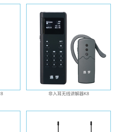
8
非入耳无线讲解器K8