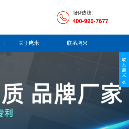
服务热线：
400-990-7677
关于鹰米
联系鹰米
联
系
鹰
米