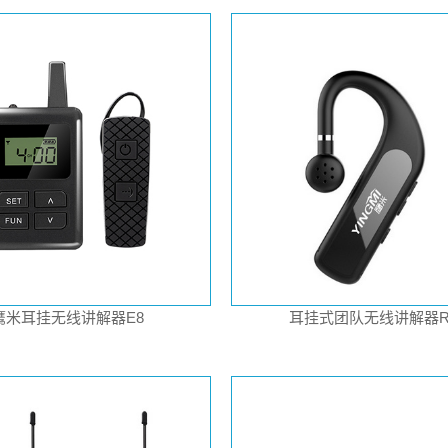
鹰米耳挂无线讲解器E8
耳挂式团队无线讲解器R