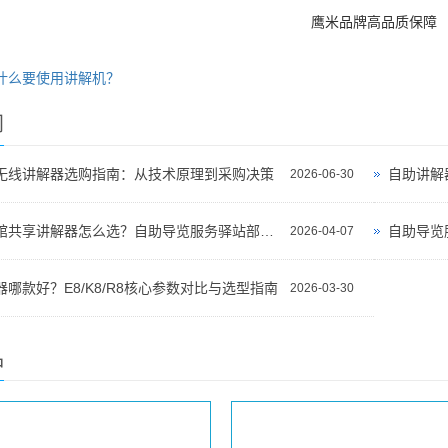
鹰米品牌高品质保障
什么要使用讲解机？
闻
无线讲解器选购指南：从技术原理到采购决策
自助讲解
2026-06-30
景区博物馆共享讲解器怎么选？自助导览服务驿站部署全攻略（2026版）
自助导览
2026-04-07
哪款好？E8/K8/R8核心参数对比与选型指南
2026-03-30
品