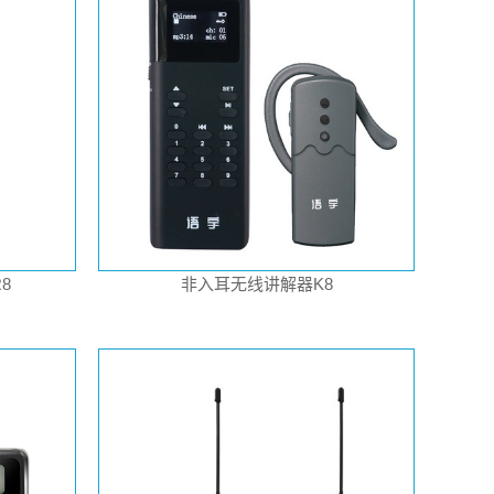
8
非入耳无线讲解器K8