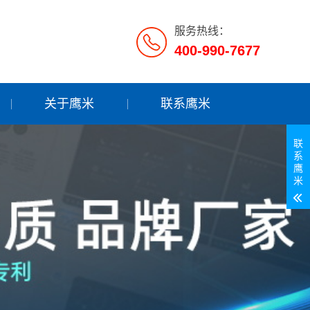
服务热线：
400-990-7677
关于鹰米
联系鹰米
联
系
鹰
米