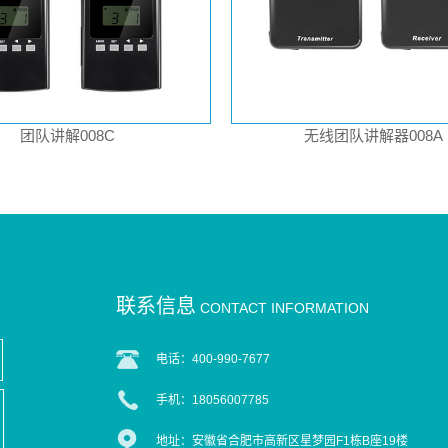
团队讲解008C
无线团队讲解器008A
联系信息
CONTACT INFORMATION
电话：400-990-7677
手机：18056007785
地址：安徽省合肥市高新区星梦园F1栋B座19楼