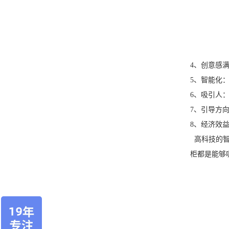
4、创意感
5、智能化
6、吸引人
7、引导方
8、经济效
高科技的智
柜都是能够