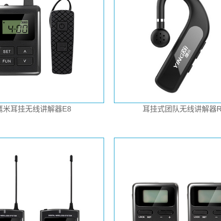
鹰米耳挂无线讲解器E8
耳挂式团队无线讲解器R