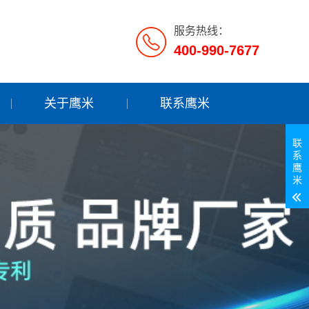
服务热线：
400-990-7677
关于鹰米
联系鹰米
联
系
鹰
米