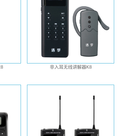
8
非入耳无线讲解器K8