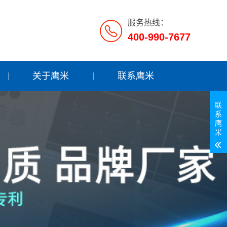
服务热线：
400-990-7677
关于鹰米
联系鹰米
联
系
鹰
米