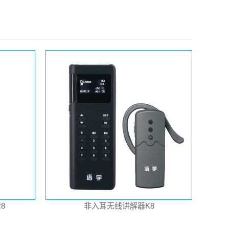
8
非入耳无线讲解器K8