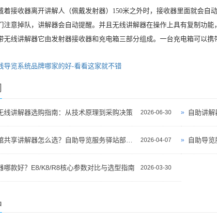
戴着接收器离开讲解人（佩戴发射器）150米之外时，接收器里面就会自
们注意掉队，讲解器会自动提醒。并且无线讲解器在操作上具有复制功能
带无线讲解器它由发射器接收器和充电箱三部分组成。一台充电箱可以携带
线导览系统品牌哪家的好-看看这家就不错
闻
无线讲解器选购指南：从技术原理到采购决策
自助讲解
2026-06-30
景区博物馆共享讲解器怎么选？自助导览服务驿站部署全攻略（2026版）
自助导览
2026-04-07
哪款好？E8/K8/R8核心参数对比与选型指南
2026-03-30
品