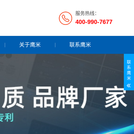
服务热线：
400-990-7677
关于鹰米
联系鹰米
联
系
鹰
米