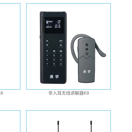
8
非入耳无线讲解器K8