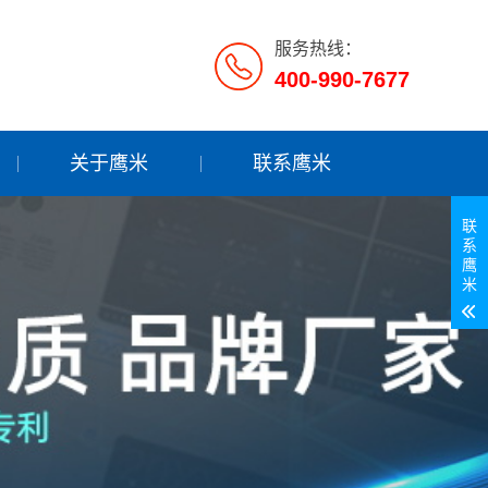
服务热线：
400-990-7677
关于鹰米
联系鹰米
联
系
鹰
米