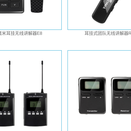
鹰米耳挂无线讲解器E8
耳挂式团队无线讲解器R