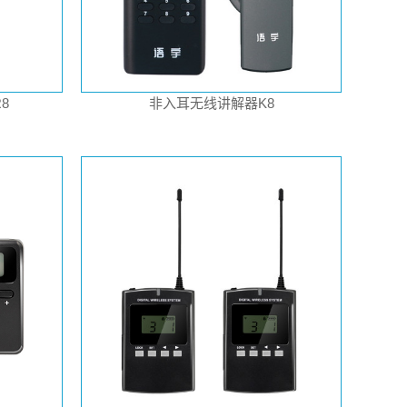
8
非入耳无线讲解器K8