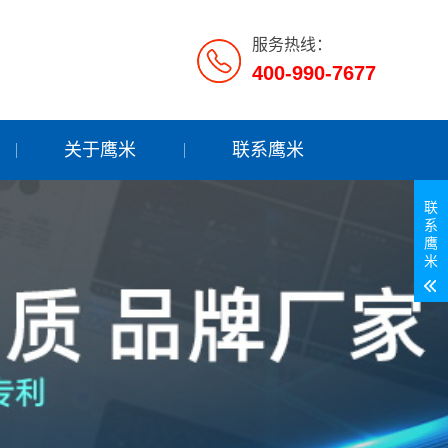
服务热线：
400-990-7677
关于鹰米
联系鹰米
联
系
鹰
米