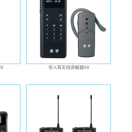
8
非入耳无线讲解器K8