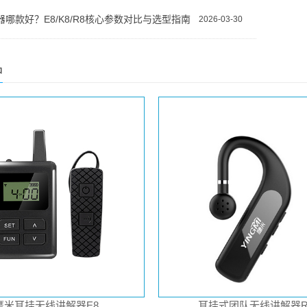
哪款好？E8/K8/R8核心参数对比与选型指南
2026-03-30
品
鹰米耳挂无线讲解器E8
耳挂式团队无线讲解器R