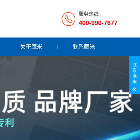
服务热线：
400-990-7677
关于鹰米
联系鹰米
联
系
鹰
米