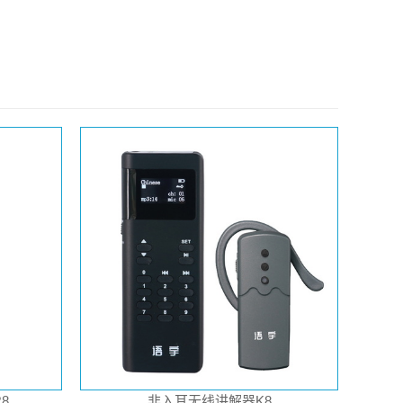
8
非入耳无线讲解器K8