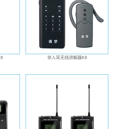
8
非入耳无线讲解器K8