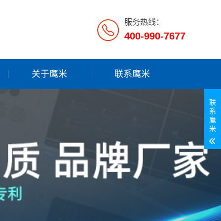
服务热线：
400-990-7677
关于鹰米
联系鹰米
联
系
鹰
米