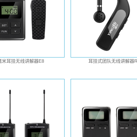
鹰米耳挂无线讲解器E8
耳挂式团队无线讲解器R