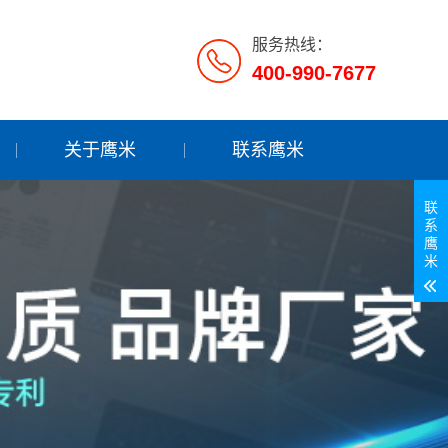
服务热线：
400-990-7677
关于鹰米
联系鹰米
联
系
鹰
米