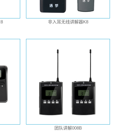
8
非入耳无线讲解器K8
团队讲解008B