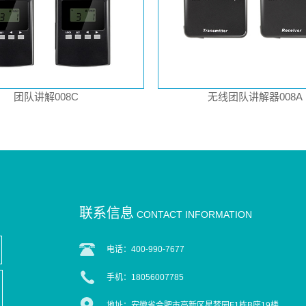
团队讲解008C
无线团队讲解器008A
联系信息
CONTACT INFORMATION
电话：400-990-7677
手机：18056007785
地址：安徽省合肥市高新区星梦园F1栋B座19楼