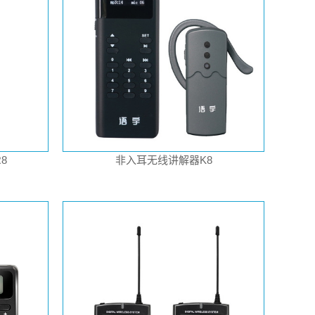
8
非入耳无线讲解器K8