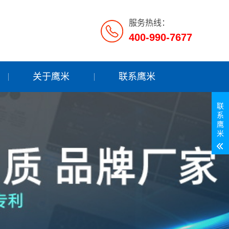
服务热线：
400-990-7677
关于鹰米
联系鹰米
联
系
鹰
米