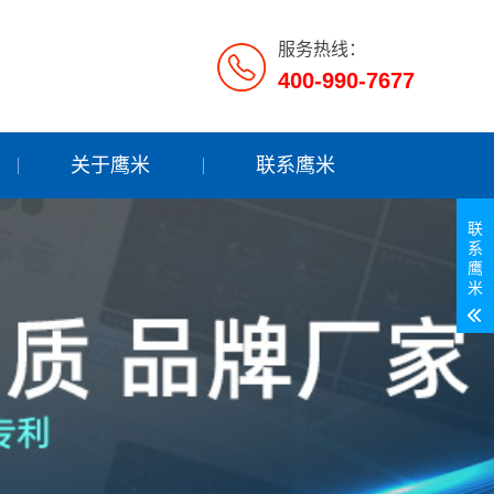
服务热线：
400-990-7677
关于鹰米
联系鹰米
联
系
鹰
米