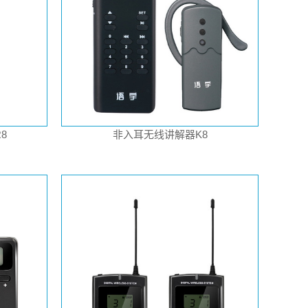
8
非入耳无线讲解器K8