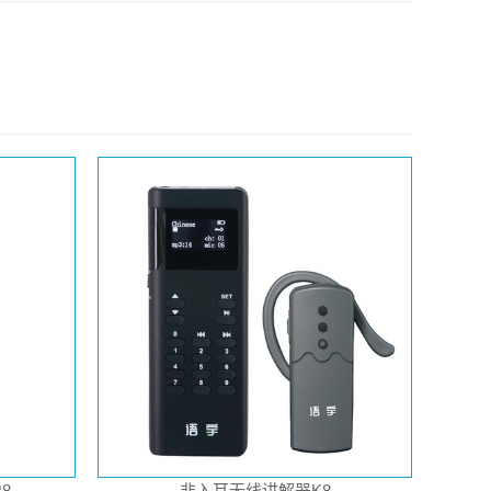
8
非入耳无线讲解器K8