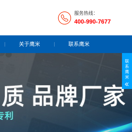
服务热线：
400-990-7677
关于鹰米
联系鹰米
联
系
鹰
米