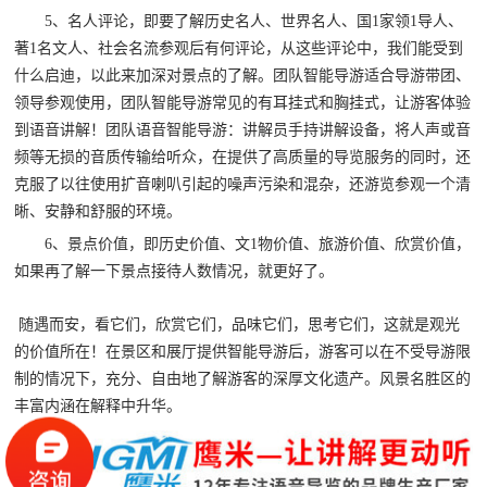
5、名人评论，即要了解历史名人、世界名人、国1家领1导人、
著1名文人、社会名流参观后有何评论，从这些评论中，我们能受到
什么启迪，以此来加深对景点的了解。
团队智能导游适合导游带团、
领导参观使用，团队智能导游常见的有耳挂式和胸挂式，让游客体验
到语音讲解！
团队语音智能导游：讲解员手持讲解设备，将人声或音
频等无损的音质传输给听众，在提供了高质量的导览服务的同时，还
克服了以往使用扩音喇叭引起的噪声污染和混杂，还游览参观一个清
晰、安静和舒服的环境。
6、景点价值，即历史价值、文1物价值、旅游价值、欣赏价值，
如果再了解一下景点接待人数情况，就更好了。
随遇而安，看它们，欣赏它们，品味它们，思考它们，这就是观光
的价值所在！在景区和展厅提供智能导游后，游客可以在不受导游限
制的情况下，充分、自由地了解游客的深厚文化遗产。风景名胜区的
丰富内涵在解释中升华。