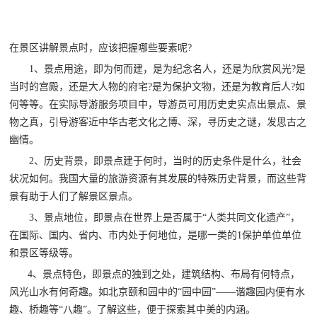
在景区讲解景点时，应该把握哪些要素呢?
1、景点用途，即为何而建，是为纪念名人，还是为欣赏风光?是
当时的宫殿，还是大人物的府宅?是为保护文物，还是为教育后人?如
何等等。在实际导游服务项目中，导游员可用历史史实点出景点、景
物之真，引导游客近中华古老文化之博、深，寻历史之谜，发思古之
幽情。
2、历史背景，即景点建于何时，当时的历史条件是什么，社会
状况如何。我国大量的旅游资源有其发展的特殊历史背景，而这些背
景有助于人们了解景区景点。
3、景点地位，即景点在世界上是否属于“人类共同文化遗产”，
在国际、国内、省内、市内处于何地位，是哪一类的1保护单位单位
和景区等级等。
4、景点特色，即景点的独到之处，建筑结构、布局有何特点，
风光山水有何奇趣。如北京颐和园中的“园中园”——谐趣园内便有水
趣、桥趣等“八趣”。了解这些，便于探索其中美的内涵。