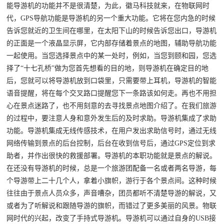
能导游机的功能并不是很清楚，为此，徽马科技就来，在物联网时
代，GPS导航功能是导游机的另一个重大功能。它将在您内急的时候
告诉您就近的卫生间在哪里，在太阳下山的时候告诉您出口，导游机
的正面是一个液晶显示屏，它内部存储着景点的地图，辅助导航功能
一起使用。当您选择景点中的某一处时，例如，当您到颐和园，您选
择了“十七孔桥”做为您首先想看的目的地，则导游机在确定目的地
后，您就可以将导游机放到口袋里，只需要带上耳机，导游机的智能
语音提醒，将在每个交叉路口提醒您下一条路该如何走。再也不用担
心在景点迷路了，也不用刻意的去寻找景点地图介绍了。在我们旅游
的过程中，要注意人身和意外发生后的及时求助。导游机集成了求助
功能。导游机集成无线传感技术，在用户发出求助信号时，通过无线
网络传输到景点的后台控制，后台在收到信号后，通过GPS定位到求
助者，并作出很快的救援部署。导游机的本职功能就是景点的解说。
在还没有导游机的时候，总是一个旅游团配备一名或者两名导游，每
个导游带上二十几个人，拿着小旗帜，游行于各个景点间。这种时候
往往由于景点人员众多，声音嘈杂，团员都听不清楚导游的解说，又
或者为了听解说和跟随导游的旗帜，而错过了更多美丽的风景。物联
网时代的兴起，改变了手持式导游机。导游机可以通过自身的USB接