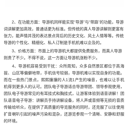
2、在功能方面：导游机同样能实现“导游”与“带路”的功能，导游
词讲解更加高效，普通话更为标准。但传统的真人导游讲解则更富有
张力，能声情并茂的表达景点背后的历史文化、风土人情等等。传统
导游的个性化、精细化、私人订制是手机机难以企及的。
3、价格方面：市面上的导游机大都提供免费服务，而真人导游
则贵了不少。不得不说，这一方面让导游机涨粉不少。
4、导游机容易受到干扰：众所周知，众多自然景区都位于高海
拔、山区等偏僻地带，手机信号较弱，导游机难以实现自身的功能。
而在一些热门景点，熙熙攘攘的人1流1产生的噪音，也难以让手机
机得到更多人的认可。
团队电子导游适合导游带团、领导参观使用，
团队电子导游常见的有耳挂式和胸挂式，让游客体验到语音讲解！
团
队语音电子导游：讲解员手持讲解设备，将人声或音频等无损的音质
传输给听众，在提供了高质量的导览服务的同时，还克服了以往使用
扩音喇叭引起的噪声污染和混杂，还游览参观一个清晰、安静和舒服
的环境。