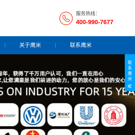
服务热线：
400-990-7677
关于鹰米
联系鹰米
联
系
鹰
米