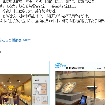
自动语音播报器QA021
品