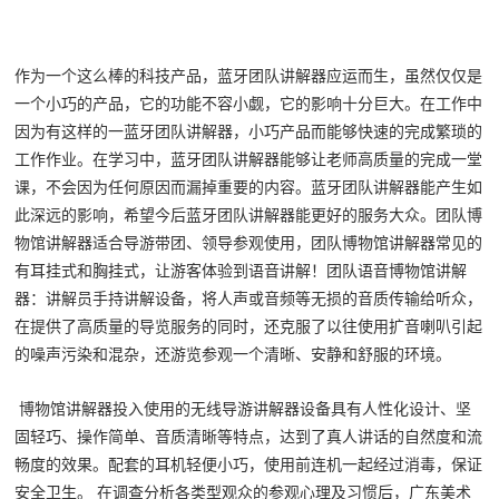
作为一个这么棒的科技产品，蓝牙团队讲解器应运而生，虽然仅仅是
一个小巧的产品，它的功能不容小觑，它的影响十分巨大。在工作中
因为有这样的一蓝牙团队讲解器，小巧产品而能够快速的完成繁琐的
工作作业。在学习中，蓝牙团队讲解器能够让老师高质量的完成一堂
课，不会因为任何原因而漏掉重要的内容。蓝牙团队讲解器能产生如
此深远的影响，希望今后蓝牙团队讲解器能更好的服务大众。
团队博
物馆讲解器适合导游带团、领导参观使用，团队博物馆讲解器常见的
有耳挂式和胸挂式，让游客体验到语音讲解！团队语音博物馆讲解
器：讲解员手持讲解设备，将人声或音频等无损的音质传输给听众，
在提供了高质量的导览服务的同时，还克服了以往使用扩音喇叭引起
的噪声污染和混杂，还游览参观一个清晰、安静和舒服的环境。
博物馆
讲解器投入使用的无线导游讲解器设备具有人性化设计、坚
固轻巧、操作简单、音质清晰等特点，达到了真人讲话的自然度和流
畅度的效果。配套的耳机轻便小巧，使用前连机一起经过消毒，保证
安全卫生。 在调查分析各类型观众的参观心理及习惯后，广东美术