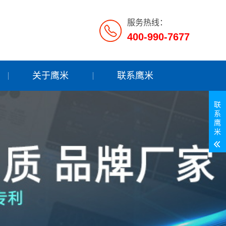
服务热线：
400-990-7677
关于鹰米
联系鹰米
联
系
鹰
米