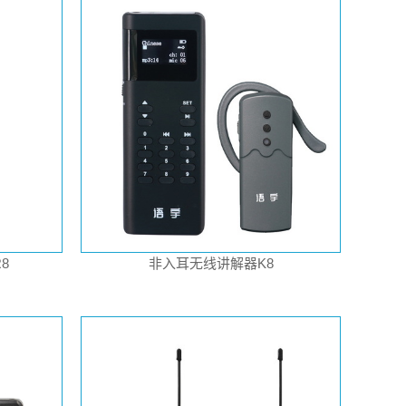
8
非入耳无线讲解器K8