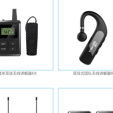
鹰米耳挂无线讲解器E8
耳挂式团队无线讲解器R