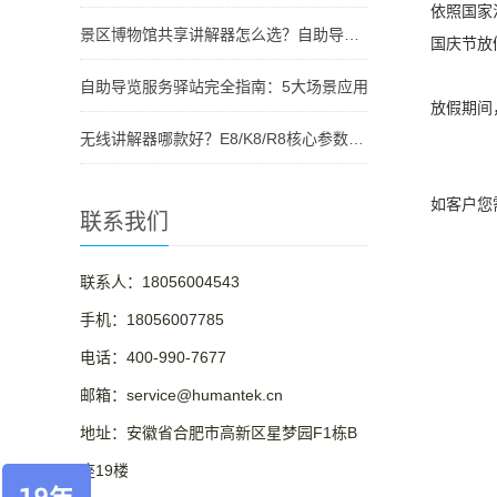
依照国家法
景区博物馆共享讲解器怎么选？自助导览服务驿站部署全攻略（2026版）
国庆节放假定
自助导览服务驿站完全指南：5大场景应用
放假期间，紧
无线讲解器哪款好？E8/K8/R8核心参数对比与选型指南
如客户您需
联系我们
联系人：18056004543
手机：18056007785
电话：400-990-7677
邮箱：service@humantek.cn
地址：安徽省合肥市高新区星梦园F1栋B
祝
座19楼